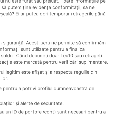
tul nu este furat sau preluat. Toate informațiile pe
t să putem ține evidența conformității, să ne
șeală? Ei ar putea opri temporar retragerile până
 în siguranță. Acest lucru ne permite să confirmăm
informații sunt utilizate pentru a finaliza
i soldul. Când depuneți doar Leu10 sau retrageți
anzacție este marcată pentru verificări suplimentare.
 legitim este afișat și a respecta regulile din
lor:
e pentru a potrivi profilul dumneavoastră de
lăților și alerte de securitate.
u un ID de portofel/cont) sunt necesari pentru a