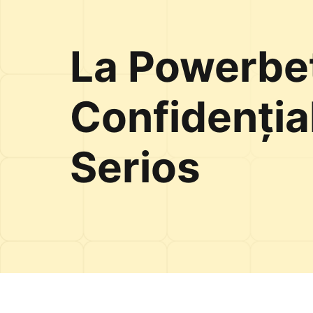
La Powerbe
Confidenția
Serios