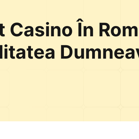
t Casino În Rom
litatea Dumnea