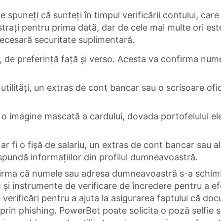
 spuneți că sunteți în timpul verificării contului, ca
trați pentru prima dată, dar de cele mai multe ori est
necesară securitate suplimentară.
 de preferință față și verso. Acesta va confirma numel
tilități, un extras de cont bancar sau o scrisoare ofici
 o imagine mascată a cardului, dovada portofelului ele
r fi o fișă de salariu, un extras de cont bancar sau 
espundă informațiilor din profilul dumneavoastră.
nfirma că numele sau adresa dumneavoastră s-a schim
 și instrumente de verificare de încredere pentru a efe
 verificări pentru a ajuta la asigurarea faptului că doc
e prin phishing. PowerBet poate solicita o poză selfie 