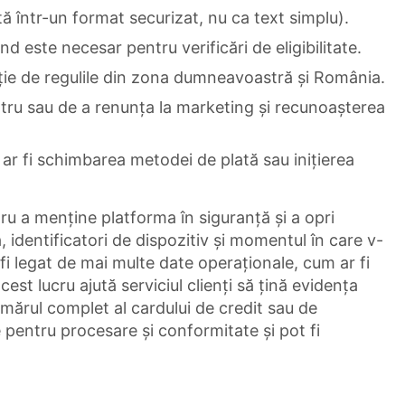
tă într-un format securizat, nu ca text simplu).
 este necesar pentru verificări de eligibilitate.
ție de regulile din zona dumneavoastră și România.
ntru sau de a renunța la marketing și recunoașterea
 ar fi schimbarea metodei de plată sau inițierea
u a menține platforma în siguranță și a opri
dentificatori de dispozitiv și momentul în care v-
 legat de mai multe date operaționale, cum ar fi
cest lucru ajută serviciul clienți să țină evidența
numărul complet al cardului de credit sau de
 pentru procesare și conformitate și pot fi