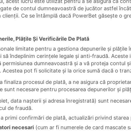
i, acest lucru este utilizat pentru a se asigura că con
t legate de contul dumneavoastră de jucător astfel încâ
m clienții. Ce se întâmplă dacă PowerBet găsește o gre
ile, Plățile Și Verificările De Plată
nale limitate pentru a gestiona depunerile și plățile
 și să îndeplinim cerințele legale și anti-fraudă. Aceste 
ără permisiunea dumneavoastră și a vă proteja contul ș
e. Acestea pot fi solicitate și la orice sumă dacă o tr
naliza procesul de plată, a ne asigura că proprietarul
e sunt necesare pentru procesarea depunerilor și plăți
t, data nașterii și adresa înregistrată) sunt necesar
scul de fraudă.
 primi confirmări de plată, actualizări privind starea p
atori necesari
(cum ar fi numerele de card mascate sa