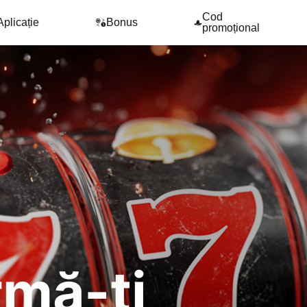
Cod
Aplicație
Bonus
promoțional
rmă-ți