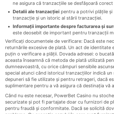
ne asigura că tranzacțiile se desfășoară corect 
Detalii ale tranzacției
pentru a potrivi plățile ș
tranzacție și un istoric al stării tranzacției.
Informații importante despre facturarea și sur
este deosebit de important pentru tranzacții ma
Verificați documentele de verificare: Dacă este nec
returnările excesive de plată. Un act de identitate 
puțin o verificare a plății. Dovada adresei: o buca
aceasta înseamnă că metoda de plată utilizată pent
dumneavoastră, cu orice câmpuri sensibile ascunse.
special atunci când istoricul tranzacțiilor indică 
depuneri să fie utilizate și pentru retrageri, dacă es
suplimentare pentru a vă asigura că destinația vă ap
Când nu este necesar, PowerBet Casino nu stochează
securizate și pot fi partajate doar cu furnizori de pl
pentru fraudă și conformitate. Dacă se solicită dova